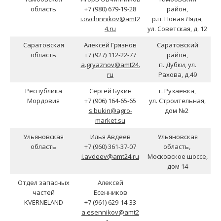
область
+7 (980) 679-19-28
район,
i.ovchinnikov@amt2
р.п. Новая Ляда,
4.ru
ул. Советская, д. 12
Саратовская
Алексей Грязнов
Саратовский
область
+7 (927) 112-22-77
район,
a.gryaznov@amt24.
п. Дубки, ул.
ru
Рахова, д.49
Республика
Сергей Букин
г. Рузаевка,
Мордовия
+7 (906) 164-65-65
ул. Строительная,
s.bukin@agro-
дом №2
market.su
Ульяновская
Илья Авдеев
Ульяновская
область
+7 (960) 361-37-07
область,
i.avdeev@amt24.ru
Московское шоссе,
дом 14
Отдел запасных
Алексей
частей
Есенников
KVERNELAND
+7 (961) 629-14-33
a.esennikov@amt2