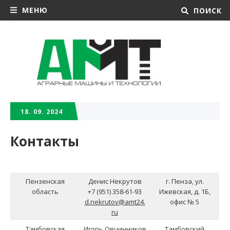
МЕНЮ
ПОИСК
18. 09. 2024
Контакты
Пензенская
Денис Некрутов
г. Пенза, ул.
область
+7 (951) 358-61-93
Ижевская, д. 1Б,
d.nekrutov@amt24.
офис № 5
ru
Тамбовская
Игорь Овчинников
Тамбовский